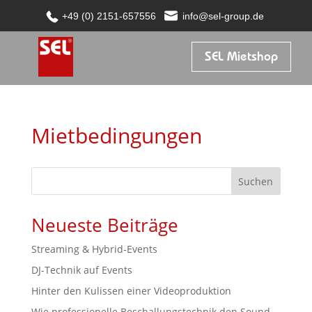
+49 (0) 2151-657556
info@sel-group.de
+49 (0) 2151-657556
info@sel-group.de
SEL Mietshop
Mietbedingungen
Suchen
Neueste Beiträge
Streaming & Hybrid-Events
DJ-Technik auf Events
Hinter den Kulissen einer Videoproduktion
Wie professionelle Beschallungstechnik den Sound