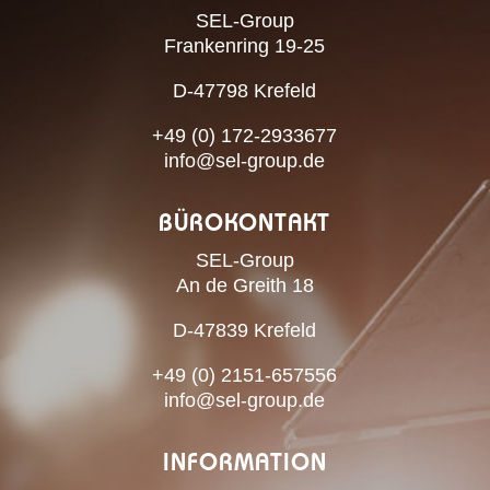
SEL-Group
Frankenring 19-25
D-47798 Krefeld
+49 (0) 172-2933677
info@sel-group.de
BÜROKONTAKT
SEL-Group
An de Greith 18
D-47839 Krefeld
+49 (0) 2151-657556
info@sel-group.de
INFORMATION