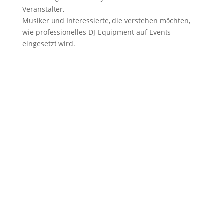
Veranstalter,
Musiker und Interessierte, die verstehen möchten,
wie professionelles DJ-Equipment auf Events
eingesetzt wird.
LAGERADRESSE
SEL-Group
Frankenring 19-25
D-47798 Krefeld
+49 (0) 172-2933677
info@sel-group.de