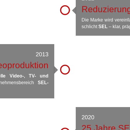
Reduzierung
Die Marke wird vereinf
schlicht
SEL
– klar, pr
2013
eoproduktion
elle Video-, TV- und
rnehmensbereich
SEL-
2020
25 Jahre SE